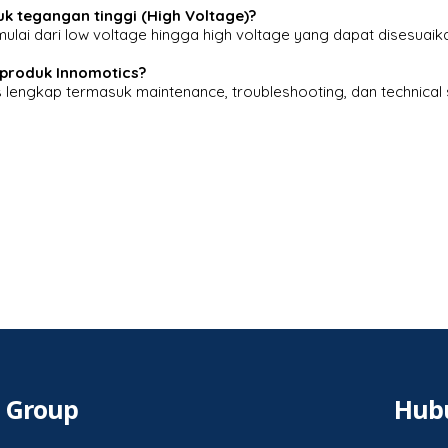
k tegangan tinggi (High Voltage)?
lai dari low voltage hingga high voltage yang dapat disesuaik
 produk Innomotics?
 lengkap termasuk maintenance, troubleshooting, dan technical
o Group
Hub