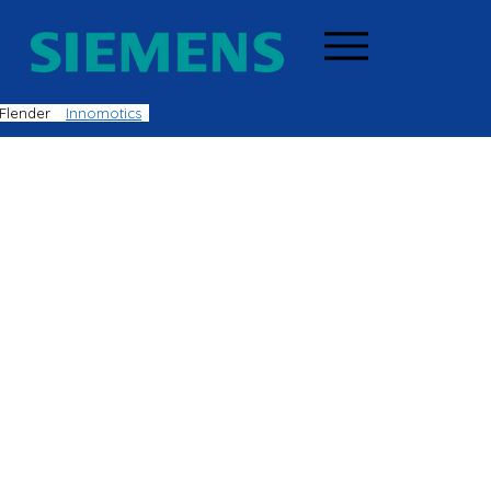
Flender
Innomotics
RI PROFINDO GROUP