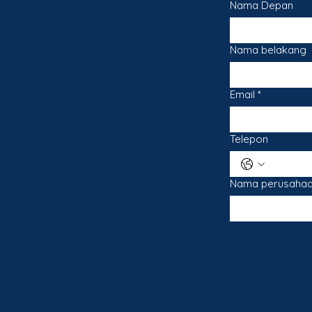
Nama Depan
Nama belakang
Email
*
Telepon
Nama perusaha